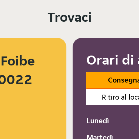
Trovaci
Orari di
 Foibe
70022
Consegn
Ritiro al loc
Lunedì
Martedì