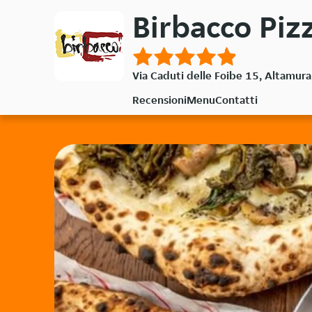
Passa
Birbacco Piz
al
contenuto
principale
Via Caduti delle Foibe 15, Altamur
Recensioni
Menu
Contatti